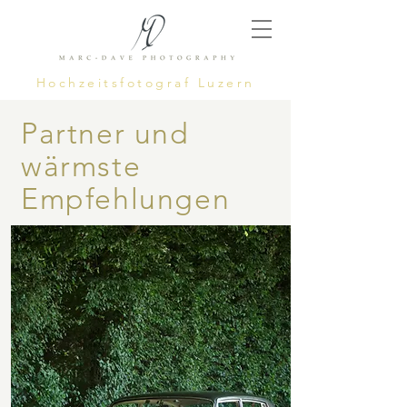
Hochzeitsfotograf Luzern
Partner und
wärmste
Empfehlungen